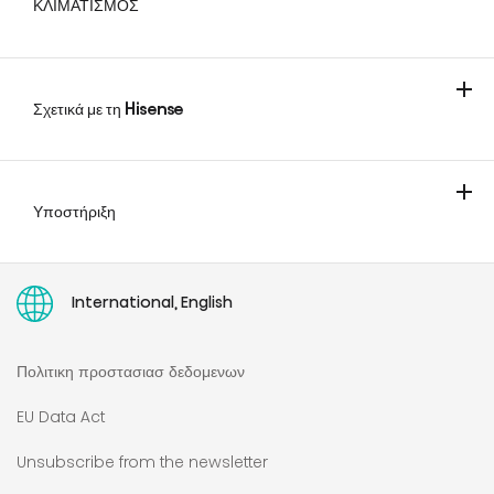
ΚΛΙΜΑΤΙΣΜΟΣ
ΚΛΙΜΑΤΙΣΤΙΚΑ
Σχετικά με τη Hisense
Υποστήριξη
Επικοινωνήστε μαζί μας
Επέκταση Εγγύησης
Οδηγία Δικαιώματος Επισκευής
Οδηγίες χρήσης
International, English
Πολιτικη προστασιασ δεδομενων
EU Data Act
Unsubscribe from the newsletter