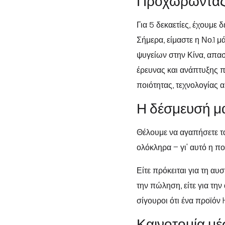
Προχωρώντας τ
Για 5 δεκαετίες, έχουμε
Σήμερα, είμαστε η Νο.1 μ
ψυγείων στην Κίνα, απα
έρευνας και ανάπτυξης 
ποιότητας, τεχνολογίας 
Η δέσμευσή μα
Θέλουμε να αγαπήσετε τα
ολόκληρα – γι' αυτό η πο
Είτε πρόκειται για τη αυ
την πώληση, είτε για τη
σίγουροι ότι ένα προϊόν 
Καινοτομία μέ