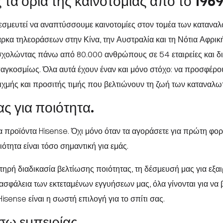
α όρια της καινοτομίας από το 1969
 δεσμευτεί να αναπτύσσουμε καινοτομίες στον τομέα των κατανα
άρκα τηλεοράσεων στην Κίνα, την Αυστραλία και τη Νότια Αφρική
σχολώντας πάνω από 80.000 ανθρώπους σε 54 εταιρείες και δι
παγκοσμίως. Όλα αυτά έχουν έναν και μόνο στόχο: να προσφέρ
αιχμής και προσιτής τιμής που βελτιώνουν τη ζωή των καταναλω
ς για ποιότητα.
 προϊόντα Hisense. Όχι μόνο όταν τα αγοράσετε για πρώτη φορά
ιότητα είναι τόσο σημαντική για εμάς.
στηρή διαδικασία βελτίωσης ποιότητας, τη δέσμευσή μας για εξα
ν ασφάλεια των εκτεταμένων εγγυήσεων μας, όλα γίνονται για να
Hisense είναι η σωστή επιλογή για το σπίτι σας.
σω εμπειρίας.