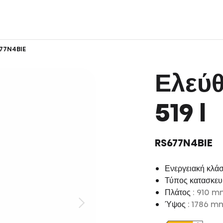
77N4BIE
Ελεύθ
519 l
RS677N4BIE
Ενεργειακή κλά
Τύπος κατασκε
Πλάτος
: 910 
Ύψος
: 1786 m