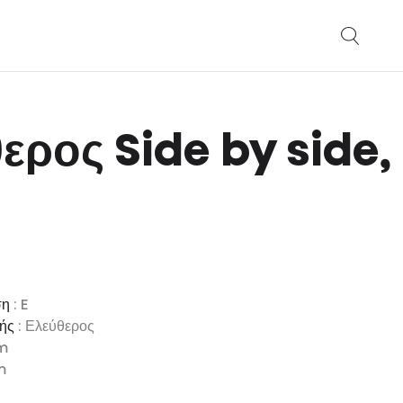
ερος Side by side,
ση
: E
υής
: Ελεύθερος
mm
m