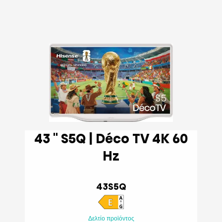
43 '' S5Q | Déco TV 4K 60
Hz
43S5Q
Δελτίο προϊόντος