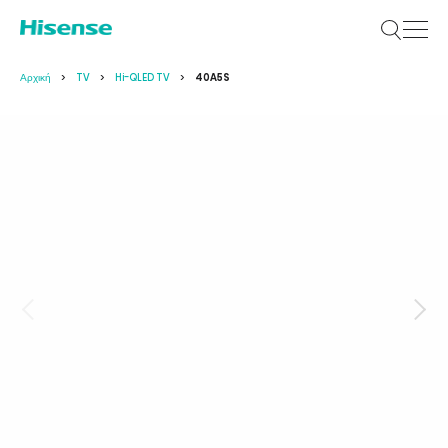
Αρχική
TV
Hi-QLED TV
40A5S