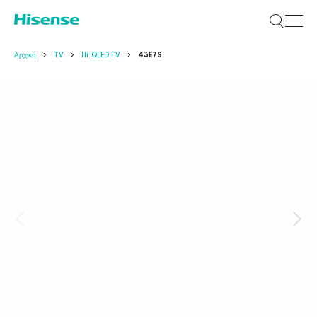
Αρχική
TV
Hi-QLED TV
43E7S