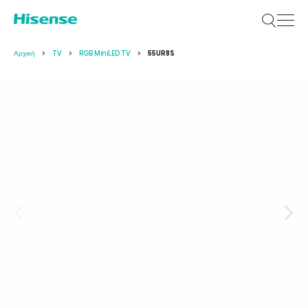
Αρχική
TV
RGB MiniLED TV
55UR8S