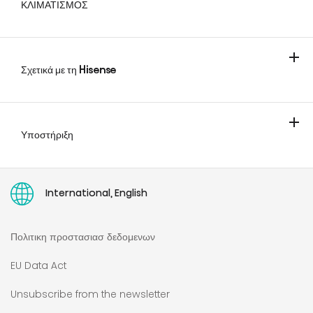
ΚΛΙΜΑΤΙΣΜΟΣ
ΚΛΙΜΑΤΙΣΤΙΚΑ
Σχετικά με τη Hisense
Υποστήριξη
Επικοινωνήστε μαζί μας
Επέκταση Εγγύησης
Οδηγία Δικαιώματος Επισκευής
Οδηγίες χρήσης
International, English
Πολιτικη προστασιασ δεδομενων
EU Data Act
Unsubscribe from the newsletter