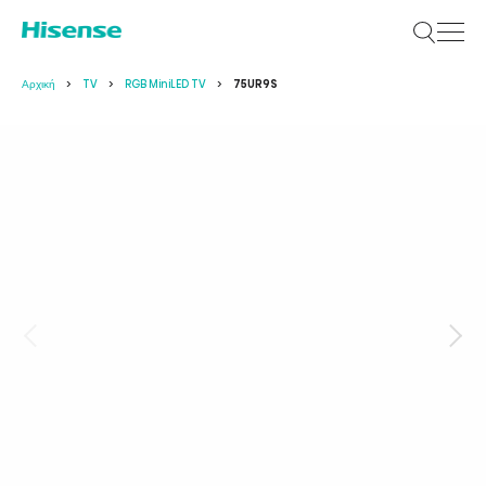
Αρχική
TV
RGB MiniLED TV
75UR9S