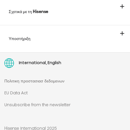
ΚΛΙΜΑΤΙΣΤΙΚΑ
Σχετικά με τη Hisense
Υποστήριξη
Επικοινωνήστε μαζί μας
Επέκταση Εγγύησης
Οδηγία Δικαιώματος Επισκευής
Οδηγίες χρήσης
International, English
Πολιτικη προστασιασ δεδομενων
EU Data Act
Unsubscribe from the newsletter
Hisense International 2025