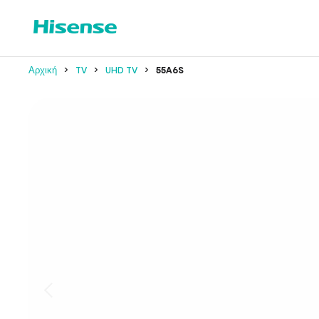
Αρχική
TV
UHD TV
55A6S