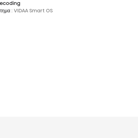
decoding
στημα
: VIDAA Smart OS