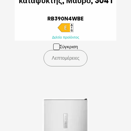
καταψύκτης, Μαύρο, 304 l
RB390N4WBE
Δελτίο προϊόντος
Σύγκριση
Λεπτομέρειες