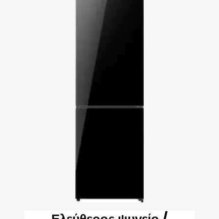
Ελεύθερος ψυγείο /