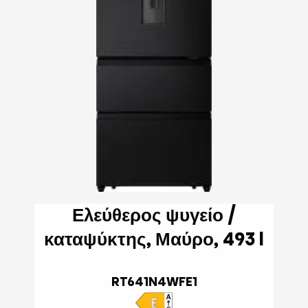
Ελεύθερος ψυγείο /
καταψύκτης, Μαύρο, 493 l
RT641N4WFE1